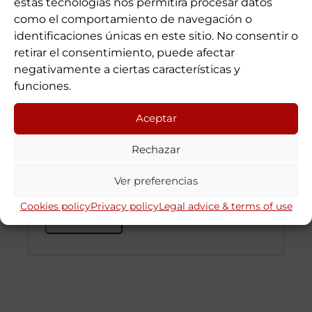
estas tecnologías nos permitirá procesar datos
como el comportamiento de navegación o
identificaciones únicas en este sitio. No consentir o
Password
*
retirar el consentimiento, puede afectar
negativamente a ciertas características y
funciones.
Les seves dades personals seran
utilitzades per a millorar la seva
Aceptar
experiència dins aquest lloc web, per a
Rechazar
gestionar l'accés al seu compte i per a
altres finalitats descrites a la
privacy
Ver preferencias
policy
.
Cookies policy
Privacy policy
Legal advice & terms of use
Register