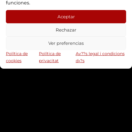
funciones.
una cosa fantàstica.
Aceptar
Torneu aviat!
Rechazar
Ver preferencias
Política de
Política de
Av??s legal i condicions
cookies
privacitat
d»?s