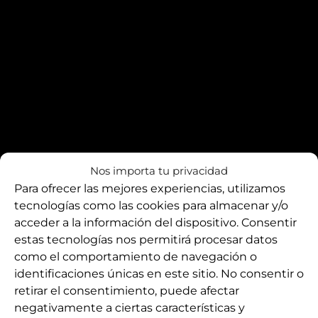
Nos importa tu privacidad
Para ofrecer las mejores experiencias, utilizamos
tecnologías como las cookies para almacenar y/o
visitur
Entra
acceder a la información del dispositivo. Consentir
estas tecnologías nos permitirá procesar datos
Perdó per la pols!
como el comportamiento de navegación o
identificaciones únicas en este sitio. No consentir o
Estem treballant en
retirar el consentimiento, puede afectar
negativamente a ciertas características y