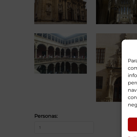
Par
com
inf
per
nav
con
neg
Personas: