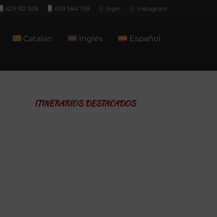
629 912 928
609 584 759
login
Instagram
Catalan
Inglés
Español
ITINERARIOS DESTACADOS