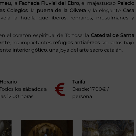
Romeu
, la
Fachada Fluvial del Ebro
, el majestuoso
Palacio
es Colegios
, la
puerta de la Olivera
y la elegante
Casa
revela la huella que íberos, romanos, musulmanes y
n el corazón espiritual de Tortosa: la
Catedral de Santa
ente
, los impactantes
refugios antiaéreos
situados bajo
nente
interior gótico
, una joya del arte sacro catalán.
Horario
Tarifa
Todos los sábados a
Desde:
17,00
€
/
las 12:00 horas
persona