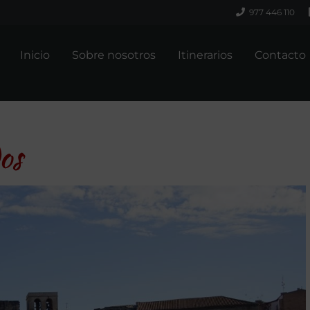
977 446 110
Inicio
Sobre nosotros
Itinerarios
Contacto
os