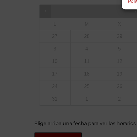
Polí
L
M
X
27
28
29
3
4
5
10
11
12
17
18
19
24
25
26
31
1
2
Elige arriba una fecha para ver los horarios